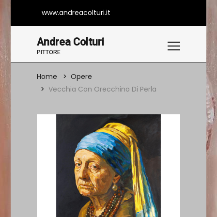
www.andreacolturi.it
Andrea Colturi
PITTORE
Home
Opere
Vecchia Con Orecchino Di Perla