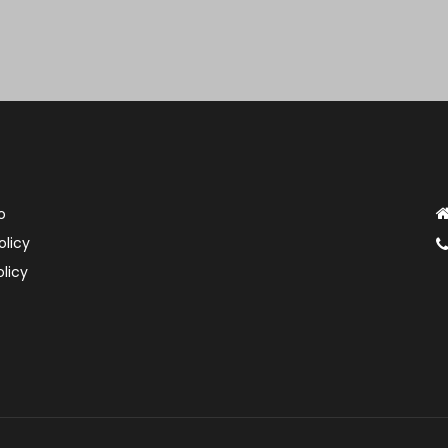
o
olicy
licy