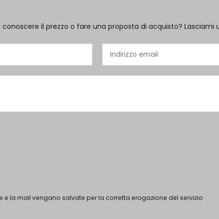
i conoscere il prezzo o fare una proposta di acquisto? Lasciami 
 e la mail vengano salvate per la corretta erogazione del servizio