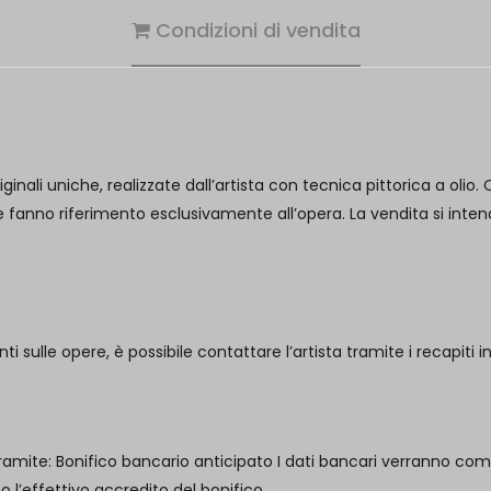
Condizioni di vendita
nali uniche, realizzate dall’artista con tecnica pittorica a olio. 
o e fanno riferimento esclusivamente all’opera. La vendita si in
 sulle opere, è possibile contattare l’artista tramite i recapiti in
amite: Bonifico bancario anticipato I dati bancari verranno co
o l’effettivo accredito del bonifico.