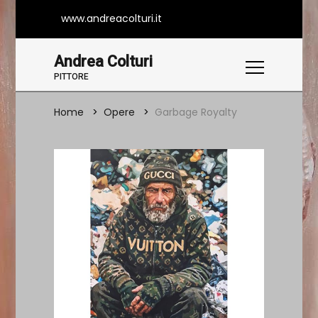
www.andreacolturi.it
Andrea Colturi
PITTORE
Home
Opere
Garbage Royalty